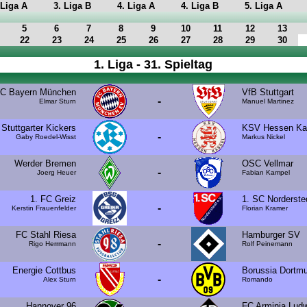
 Liga A
3. Liga B
4. Liga A
4. Liga B
5. Liga A
5
6
7
8
9
10
11
12
13
22
23
24
25
26
27
28
29
30
1. Liga - 31. Spieltag
C Bayern München
VfB Stuttgart
-
Elmar Sturn
Manuel Martinez
Stuttgarter Kickers
KSV Hessen Ka
-
Gaby Roedel-Wisst
Markus Nickel
Werder Bremen
OSC Vellmar
-
Joerg Heuer
Fabian Kampel
1. FC Greiz
1. SC Norderste
-
Kerstin Frauenfelder
Florian Kramer
FC Stahl Riesa
Hamburger SV
-
Rigo Herrmann
Rolf Peinemann
Energie Cottbus
Borussia Dortm
-
Alex Sturn
Romando
Hannover 96
FC Arminia Lud