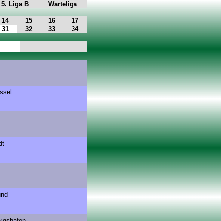
5. Liga B
Warteliga
14
15
16
17
31
32
33
34
ssel
dt
und
wigshafen