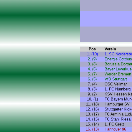
Pos
Verein
1. (10)
1. SC Norderste
2. (9)
Energie Cottbus
3. (8)
Borussia Dortm
4. (6)
Bayer Leverkus
5. (7)
Werder Bremen
6. (5)
VfB Stuttgart
7. (4)
OSC Vellmar
8. (3)
1. FC Nürnberg
9. (2)
KSV Hessen Ka
10. (1)
FC Bayern Mün
11. (18)
Hamburger SV
12. (16)
Stuttgarter Kick
13. (17)
FC Arminia Lud
14. (15)
FC Stahl Riesa
15. (14)
1. FC Greiz
16. (13)
Hannover 96