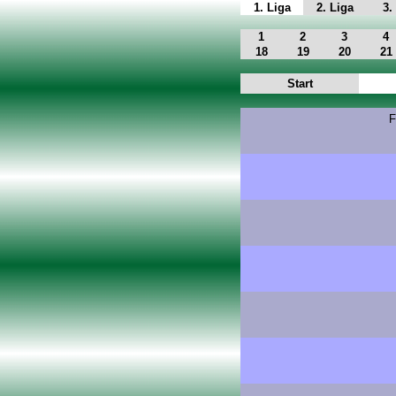
1. Liga
2. Liga
3.
1
2
3
4
18
19
20
21
Start
F