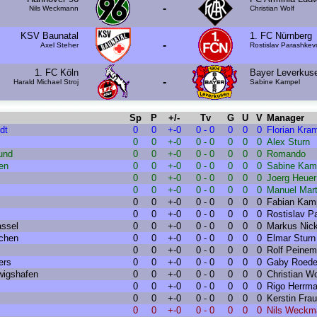
-
Nils Weckmann
Christian Wolf
KSV Baunatal
1. FC Nürnberg
-
Axel Steher
Rostislav Parashkev
1. FC Köln
Bayer Leverkus
-
Harald Michael Stroj
Sabine Kampel
Sp
P
+/-
Tv
G
U
V
Manager
dt
0
0
+-0
0 - 0
0
0
0
Florian Kra
0
0
+-0
0 - 0
0
0
0
Alex Sturn
und
0
0
+-0
0 - 0
0
0
0
Romando
en
0
0
+-0
0 - 0
0
0
0
Sabine Kam
0
0
+-0
0 - 0
0
0
0
Joerg Heuer
0
0
+-0
0 - 0
0
0
0
Manuel Mart
0
0
+-0
0 - 0
0
0
0
Fabian Kam
0
0
+-0
0 - 0
0
0
0
Rostislav P
ssel
0
0
+-0
0 - 0
0
0
0
Markus Nick
chen
0
0
+-0
0 - 0
0
0
0
Elmar Sturn
0
0
+-0
0 - 0
0
0
0
Rolf Peine
ers
0
0
+-0
0 - 0
0
0
0
Gaby Roede
wigshafen
0
0
+-0
0 - 0
0
0
0
Christian Wo
0
0
+-0
0 - 0
0
0
0
Rigo Herrm
0
0
+-0
0 - 0
0
0
0
Kerstin Frau
0
0
+-0
0 - 0
0
0
0
Nils Weckm