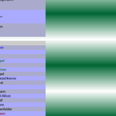
ov
en
mer
pel
inez
pel
arashkevov
el
mann
l-Wisst
lf
ann
enfelder
ann