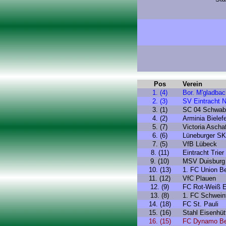
Pos
Verein
1. (4)
Bor. M'gladbac
2. (3)
SV Eintracht 
3. (1)
SC 04 Schwab
4. (2)
Arminia Bielef
5. (7)
Victoria Ascha
6. (6)
Lüneburger SK
7. (5)
VfB Lübeck
8. (11)
Eintracht Trier
9. (10)
MSV Duisburg
10. (13)
1. FC Union Be
11. (12)
VfC Plauen
12. (9)
FC Rot-Weiß E
13. (8)
1. FC Schweinf
14. (18)
FC St. Pauli
15. (16)
Stahl Eisenhüt
16. (15)
FC Dynamo Be