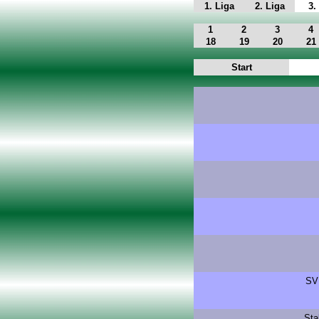
1. Liga
2. Liga
3.
1
2
3
4
18
19
20
21
Start
SV 
Sta