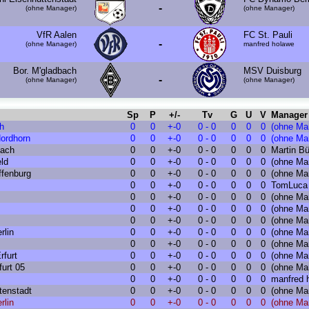
-
(ohne Manager)
(ohne Manager)
VfR Aalen
FC St. Pauli
-
(ohne Manager)
manfred holawe
Bor. M'gladbach
MSV Duisburg
-
(ohne Manager)
(ohne Manager)
Sp
P
+/-
Tv
G
U
V
Manager
h
0
0
+-0
0 - 0
0
0
0
(ohne Ma
Nordhorn
0
0
+-0
0 - 0
0
0
0
(ohne Ma
ach
0
0
+-0
0 - 0
0
0
0
Martin Bü
eld
0
0
+-0
0 - 0
0
0
0
(ohne Ma
ffenburg
0
0
+-0
0 - 0
0
0
0
(ohne Ma
0
0
+-0
0 - 0
0
0
0
TomLuca 
0
0
+-0
0 - 0
0
0
0
(ohne Ma
0
0
+-0
0 - 0
0
0
0
(ohne Ma
0
0
+-0
0 - 0
0
0
0
(ohne Ma
rlin
0
0
+-0
0 - 0
0
0
0
(ohne Ma
0
0
+-0
0 - 0
0
0
0
(ohne Ma
rfurt
0
0
+-0
0 - 0
0
0
0
(ohne Ma
urt 05
0
0
+-0
0 - 0
0
0
0
(ohne Ma
0
0
+-0
0 - 0
0
0
0
manfred 
tenstadt
0
0
+-0
0 - 0
0
0
0
(ohne Ma
rlin
0
0
+-0
0 - 0
0
0
0
(ohne Ma