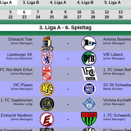
 Liga A
3. Liga B
4. Liga A
4. Liga B
5. Liga A
5
6
7
8
9
10
11
12
13
22
23
24
25
26
27
28
29
30
3. Liga A - 6. Spieltag
Eintracht Trier
Arminia Bielefel
-
(ohne Manager)
(ohne Manager)
Lüneburger SK
VfB Lübeck
-
TomLuca Hoelscher
(ohne Manager)
FC Rot-Weiß Erfurt
1. FC Union Berl
-
(ohne Manager)
(ohne Manager)
VfC Plauen
SC 04 Schwaba
-
(ohne Manager)
Martin Büchler
1. FC Saarbrücken
Victoria Aschaf
-
Malaika Ledig
(ohne Manager)
Eintracht Nordhorn
1. FC Schweinfu
-
(ohne Manager)
(ohne Manager)
hl Eisenhüttenstadt
FC Dynamo Berl