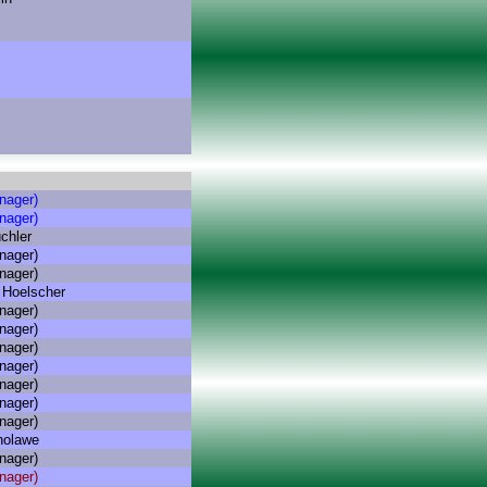
nager)
nager)
chler
nager)
nager)
Hoelscher
nager)
nager)
nager)
nager)
nager)
nager)
nager)
holawe
nager)
nager)