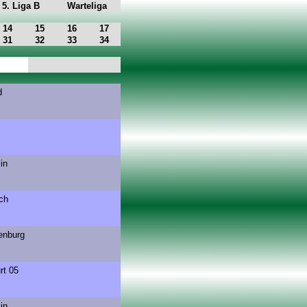
5. Liga B
Warteliga
14
15
16
17
31
32
33
34
d
in
ch
fenburg
rt 05
in