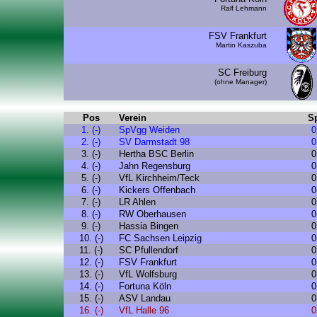
Ralf Lehmann
FSV Frankfurt
Martin Kaszuba
SC Freiburg
(ohne Manager)
Pos
Verein
S
1. (-)
SpVgg Weiden
0
2. (-)
SV Darmstadt 98
0
3. (-)
Hertha BSC Berlin
0
4. (-)
Jahn Regensburg
0
5. (-)
VfL Kirchheim/Teck
0
6. (-)
Kickers Offenbach
0
7. (-)
LR Ahlen
0
8. (-)
RW Oberhausen
0
9. (-)
Hassia Bingen
0
10. (-)
FC Sachsen Leipzig
0
11. (-)
SC Pfullendorf
0
12. (-)
FSV Frankfurt
0
13. (-)
VfL Wolfsburg
0
14. (-)
Fortuna Köln
0
15. (-)
ASV Landau
0
16. (-)
VfL Halle 96
0