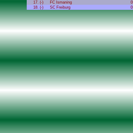
17. (-)
FC Ismaning
0
18. (-)
SC Freiburg
0