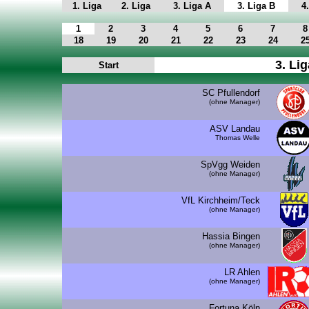
1. Liga
2. Liga
3. Liga A
3. Liga B
4
1
2
3
4
5
6
7
8
18
19
20
21
22
23
24
2
3. Lig
Start
SC Pfullendorf
(ohne Manager)
ASV Landau
Thomas Welle
SpVgg Weiden
(ohne Manager)
VfL Kirchheim/Teck
(ohne Manager)
Hassia Bingen
(ohne Manager)
LR Ahlen
(ohne Manager)
Fortuna Köln