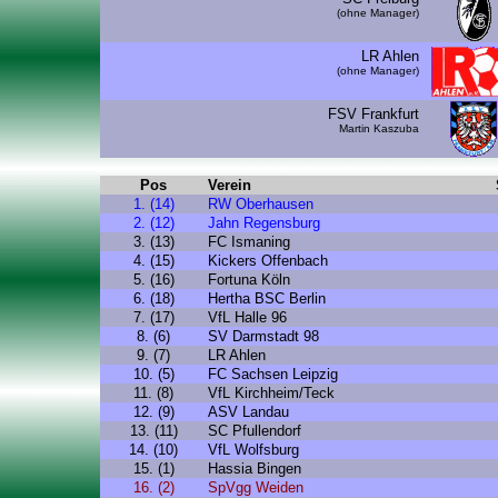
(ohne Manager)
LR Ahlen
(ohne Manager)
FSV Frankfurt
Martin Kaszuba
Pos
Verein
1. (14)
RW Oberhausen
2. (12)
Jahn Regensburg
3. (13)
FC Ismaning
4. (15)
Kickers Offenbach
5. (16)
Fortuna Köln
6. (18)
Hertha BSC Berlin
7. (17)
VfL Halle 96
8. (6)
SV Darmstadt 98
9. (7)
LR Ahlen
10. (5)
FC Sachsen Leipzig
11. (8)
VfL Kirchheim/Teck
12. (9)
ASV Landau
13. (11)
SC Pfullendorf
14. (10)
VfL Wolfsburg
15. (1)
Hassia Bingen
16. (2)
SpVgg Weiden