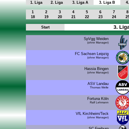
1. Liga
2. Liga
3. Liga A
3. Liga B
4
1
2
3
4
5
6
7
8
18
19
20
21
22
23
24
2
3. Lig
Start
SpVgg Weiden
(ohne Manager)
FC Sachsen Leipzig
(ohne Manager)
Hassia Bingen
(ohne Manager)
ASV Landau
Thomas Welle
Fortuna Köln
Ralf Lehmann
VfL Kirchheim/Teck
(ohne Manager)
SC Freiburg