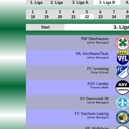
1. Liga
2. Liga
3. Liga A
3. Liga B
4
1
2
3
4
5
6
7
8
18
19
20
21
22
23
24
2
3. Lig
Start
RW Oberhausen
(ohne Manager)
VfL Kirchheim/Teck
(ohne Manager)
FC Ismaning
Peter Kühnel
ASV Landau
Thomas Welle
SV Darmstadt 98
(ohne Manager)
FC Sachsen Leipzig
(ohne Manager)
VfL Wolfsburg