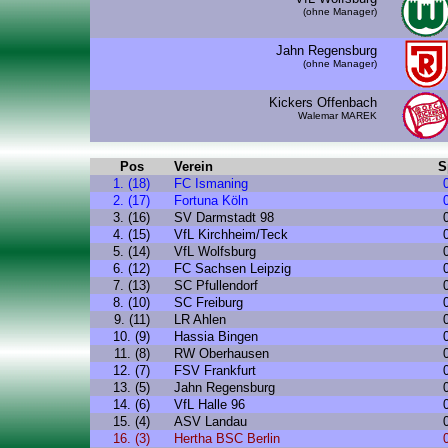
(ohne Manager)
Jahn Regensburg
(ohne Manager)
Kickers Offenbach
Walemar MAREK
Pos
Verein
S
1. (18)
FC Ismaning
2. (17)
Fortuna Köln
3. (16)
SV Darmstadt 98
4. (15)
VfL Kirchheim/Teck
5. (14)
VfL Wolfsburg
6. (12)
FC Sachsen Leipzig
7. (13)
SC Pfullendorf
8. (10)
SC Freiburg
9. (11)
LR Ahlen
10. (9)
Hassia Bingen
11. (8)
RW Oberhausen
12. (7)
FSV Frankfurt
13. (5)
Jahn Regensburg
14. (6)
VfL Halle 96
15. (4)
ASV Landau
16. (3)
Hertha BSC Berlin