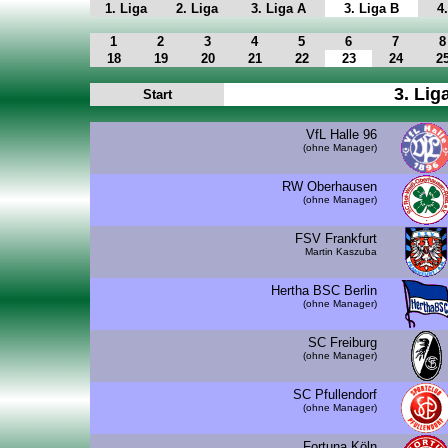
1. Liga
2. Liga
3. Liga A
3. Liga B
4
1
2
3
4
5
6
7
8
18
19
20
21
22
23
24
2
3. Lig
Start
VfL Halle 96
(ohne Manager)
RW Oberhausen
(ohne Manager)
FSV Frankfurt
Martin Kaszuba
Hertha BSC Berlin
(ohne Manager)
SC Freiburg
(ohne Manager)
SC Pfullendorf
(ohne Manager)
Fortuna Köln