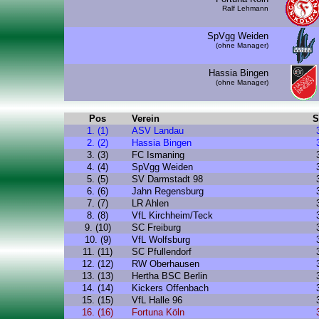
Ralf Lehmann
SpVgg Weiden
(ohne Manager)
Hassia Bingen
(ohne Manager)
Pos
Verein
S
1. (1)
ASV Landau
2. (2)
Hassia Bingen
3. (3)
FC Ismaning
4. (4)
SpVgg Weiden
5. (5)
SV Darmstadt 98
6. (6)
Jahn Regensburg
7. (7)
LR Ahlen
8. (8)
VfL Kirchheim/Teck
9. (10)
SC Freiburg
10. (9)
VfL Wolfsburg
11. (11)
SC Pfullendorf
12. (12)
RW Oberhausen
13. (13)
Hertha BSC Berlin
14. (14)
Kickers Offenbach
15. (15)
VfL Halle 96
16. (16)
Fortuna Köln