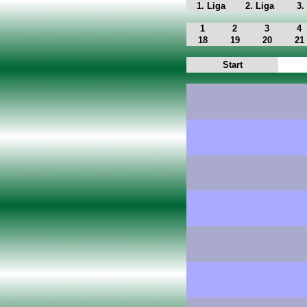
1. Liga
2. Liga
3.
1
2
3
4
18
19
20
21
Start