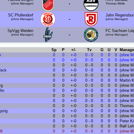
-
(ohne Manager)
Thomas Welle
SC Pfullendorf
Jahn Regensbur
-
(ohne Manager)
(ohne Manager)
SpVgg Weiden
FC Sachsen Lei
-
(ohne Manager)
(ohne Manager)
Sp
P
+/-
Tv
G
U
V
Manage
n
0
0
+-0
0 - 0
0
0
0
(ohne M
0
0
+-0
0 - 0
0
0
0
(ohne M
0
0
+-0
0 - 0
0
0
0
(ohne M
Teck
0
0
+-0
0 - 0
0
0
0
(ohne M
0
0
+-0
0 - 0
0
0
0
(ohne M
0
0
+-0
0 - 0
0
0
0
Martin 
rg
0
0
+-0
0 - 0
0
0
0
(ohne M
lin
0
0
+-0
0 - 0
0
0
0
(ohne M
0
0
+-0
0 - 0
0
0
0
(ohne M
0
0
+-0
0 - 0
0
0
0
(ohne M
0
0
+-0
0 - 0
0
0
0
Thomas
pzig
0
0
+-0
0 - 0
0
0
0
(ohne M
0
0
+-0
0 - 0
0
0
0
(ohne M
0
0
+-0
0 - 0
0
0
0
Peter K
0
0
+-0
0 - 0
0
0
0
Ralf Le
98
0
0
+-0
0 - 0
0
0
0
(ohne M