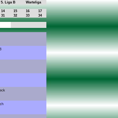
5. Liga B
Warteliga
14
15
16
17
31
32
33
34
8
eck
ach