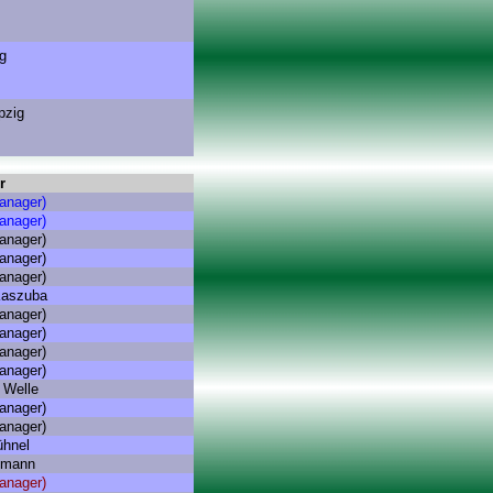
g
pzig
r
anager)
anager)
anager)
anager)
anager)
Kaszuba
anager)
anager)
anager)
anager)
 Welle
anager)
anager)
ühnel
hmann
anager)