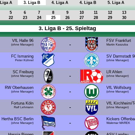
 Liga A
3. Liga B
4. Liga A
4. Liga B
5. Liga A
5
6
7
8
9
10
11
12
13
22
23
24
25
26
27
28
29
30
3. Liga B - 25. Spieltag
VfL Halle 96
FSV Frankfurt
-
(ohne Manager)
Martin Kaszuba
FC Ismaning
SV Darmstadt 9
-
Peter Kühnel
(ohne Manager)
SC Freiburg
LR Ahlen
-
(ohne Manager)
(ohne Manager)
RW Oberhausen
VfL Wolfsburg
-
(ohne Manager)
(ohne Manager)
Fortuna Köln
VfL Kirchheim/T
-
Ralf Lehmann
(ohne Manager)
Hertha BSC Berlin
Kickers Offenb
-
(ohne Manager)
Walemar MAREK
Hassia Bingen
ASV Landau