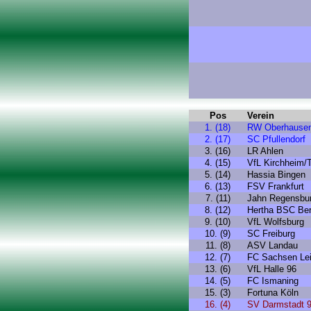
Pos
Verein
1. (18)
RW Oberhause
2. (17)
SC Pfullendorf
3. (16)
LR Ahlen
4. (15)
VfL Kirchheim/
5. (14)
Hassia Bingen
6. (13)
FSV Frankfurt
7. (11)
Jahn Regensbu
8. (12)
Hertha BSC Ber
9. (10)
VfL Wolfsburg
10. (9)
SC Freiburg
11. (8)
ASV Landau
12. (7)
FC Sachsen Lei
13. (6)
VfL Halle 96
14. (5)
FC Ismaning
15. (3)
Fortuna Köln
16. (4)
SV Darmstadt 