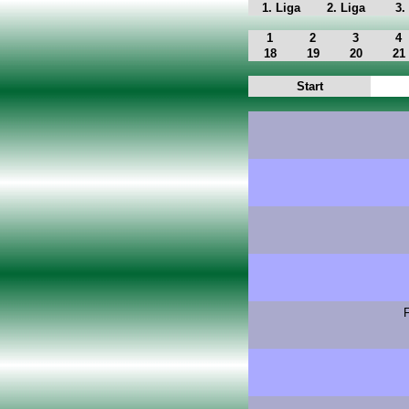
1. Liga
2. Liga
3.
1
2
3
4
18
19
20
21
Start