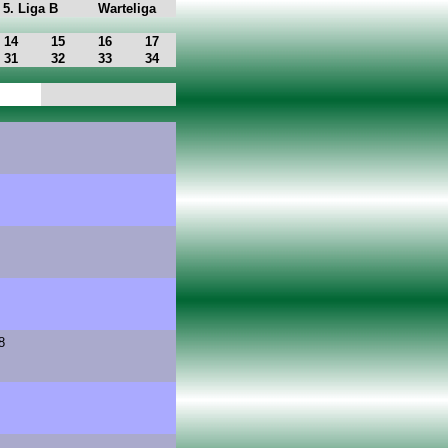
5. Liga B
Warteliga
14
15
16
17
31
32
33
34
8