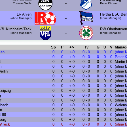
-
Thomas Welle
Peter Kühnel
LR Ahlen
Hertha BSC Berl
-
(ohne Manager)
(ohne Manager)
VfL Kirchheim/Teck
RW Oberhausen
-
(ohne Manager)
(ohne Manager)
Sp
P
+/-
Tv
G
U
V
Manag
sen
0
0
+-0
0 - 0
0
0
0
(ohne 
0
0
+-0
0 - 0
0
0
0
Peter 
t
0
0
+-0
0 - 0
0
0
0
Martin
n
0
0
+-0
0 - 0
0
0
0
(ohne 
erlin
0
0
+-0
0 - 0
0
0
0
(ohne 
0
0
+-0
0 - 0
0
0
0
(ohne 
0
0
+-0
0 - 0
0
0
0
(ohne 
0
0
+-0
0 - 0
0
0
0
(ohne 
eipzig
0
0
+-0
0 - 0
0
0
0
(ohne 
g
0
0
+-0
0 - 0
0
0
0
(ohne 
f
0
0
+-0
0 - 0
0
0
0
(ohne 
nbach
0
0
+-0
0 - 0
0
0
0
Walem
n
0
0
+-0
0 - 0
0
0
0
(ohne 
t 98
0
0
+-0
0 - 0
0
0
0
(ohne 
burg
0
0
+-0
0 - 0
0
0
0
(ohne 
m/Teck
0
0
+-0
0 - 0
0
0
0
(ohne 