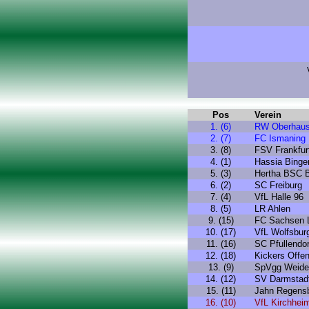
Pos
Verein
1. (6)
RW Oberhau
2. (7)
FC Ismaning
3. (8)
FSV Frankfur
4. (1)
Hassia Binge
5. (3)
Hertha BSC B
6. (2)
SC Freiburg
7. (4)
VfL Halle 96
8. (5)
LR Ahlen
9. (15)
FC Sachsen L
10. (17)
VfL Wolfsbur
11. (16)
SC Pfullendor
12. (18)
Kickers Offe
13. (9)
SpVgg Weide
14. (12)
SV Darmstad
15. (11)
Jahn Regens
16. (10)
VfL Kirchhei