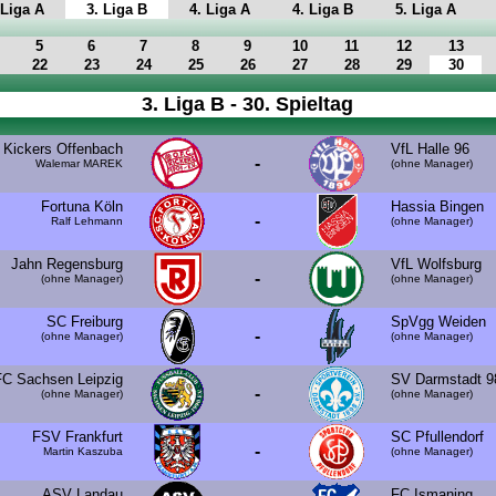
 Liga A
3. Liga B
4. Liga A
4. Liga B
5. Liga A
5
6
7
8
9
10
11
12
13
22
23
24
25
26
27
28
29
30
3. Liga B - 30. Spieltag
Kickers Offenbach
VfL Halle 96
-
Walemar MAREK
(ohne Manager)
Fortuna Köln
Hassia Bingen
-
Ralf Lehmann
(ohne Manager)
Jahn Regensburg
VfL Wolfsburg
-
(ohne Manager)
(ohne Manager)
SC Freiburg
SpVgg Weiden
-
(ohne Manager)
(ohne Manager)
FC Sachsen Leipzig
SV Darmstadt 9
-
(ohne Manager)
(ohne Manager)
FSV Frankfurt
SC Pfullendorf
-
Martin Kaszuba
(ohne Manager)
ASV Landau
FC Ismaning