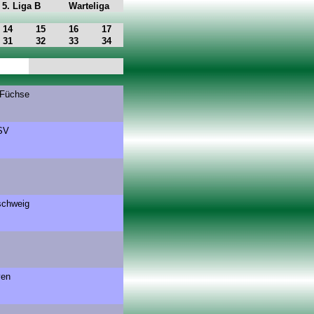
5. Liga B
Warteliga
14
15
16
17
31
32
33
34
 Füchse
SV
schweig
ven