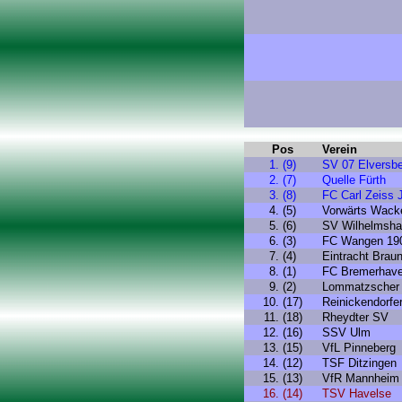
Pos
Verein
1. (9)
SV 07 Elversb
2. (7)
Quelle Fürth
3. (8)
FC Carl Zeiss 
4. (5)
Vorwärts Wack
5. (6)
SV Wilhelmsh
6. (3)
FC Wangen 19
7. (4)
Eintracht Brau
8. (1)
FC Bremerhav
9. (2)
Lommatzscher
10. (17)
Reinickendorfe
11. (18)
Rheydter SV
12. (16)
SSV Ulm
13. (15)
VfL Pinneberg
14. (12)
TSF Ditzingen
15. (13)
VfR Mannheim
16. (14)
TSV Havelse