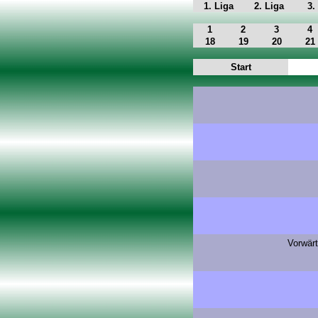
1. Liga
2. Liga
3.
1
2
3
4
18
19
20
21
Start
Vorwär