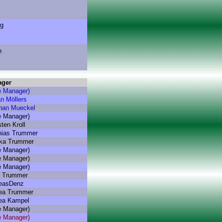
rg
n
ager
e Manager)
n Möllers
han Mueckel
e Manager)
ten Kroll
hias Trummer
ka Trummer
e Manager)
e Manager)
e Manager)
h Trummer
easDenz
ea Trummer
ea Kampel
e Manager)
e Manager)