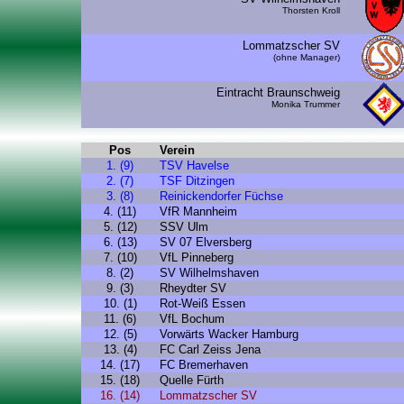
Thorsten Kroll
Lommatzscher SV
(ohne Manager)
Eintracht Braunschweig
Monika Trummer
Pos
Verein
1. (9)
TSV Havelse
2. (7)
TSF Ditzingen
3. (8)
Reinickendorfer Füchse
4. (11)
VfR Mannheim
5. (12)
SSV Ulm
6. (13)
SV 07 Elversberg
7. (10)
VfL Pinneberg
8. (2)
SV Wilhelmshaven
9. (3)
Rheydter SV
10. (1)
Rot-Weiß Essen
11. (6)
VfL Bochum
12. (5)
Vorwärts Wacker Hamburg
13. (4)
FC Carl Zeiss Jena
14. (17)
FC Bremerhaven
15. (18)
Quelle Fürth
16. (14)
Lommatzscher SV