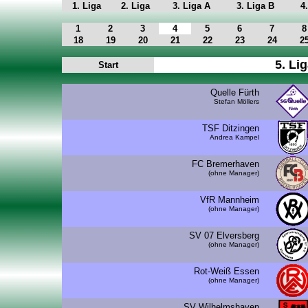
1. Liga
2. Liga
3. Liga A
3. Liga B
4
1
2
3
4
5
6
7
8
18
19
20
21
22
23
24
2
5. Lig
Start
Quelle Fürth
Stefan Möllers
TSF Ditzingen
Andrea Kampel
FC Bremerhaven
(ohne Manager)
VfR Mannheim
(ohne Manager)
SV 07 Elversberg
(ohne Manager)
Rot-Weiß Essen
(ohne Manager)
SV Wilhelmshaven