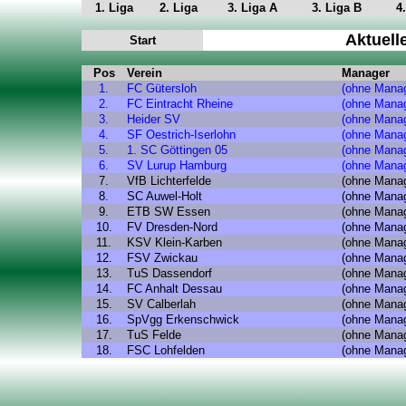
1. Liga
2. Liga
3. Liga A
3. Liga B
4
Aktuell
Start
Pos
Verein
Manager
1.
FC Gütersloh
(ohne Manag
2.
FC Eintracht Rheine
(ohne Manag
3.
Heider SV
(ohne Manag
4.
SF Oestrich-Iserlohn
(ohne Manag
5.
1. SC Göttingen 05
(ohne Manag
6.
SV Lurup Hamburg
(ohne Manag
7.
VfB Lichterfelde
(ohne Manag
8.
SC Auwel-Holt
(ohne Manag
9.
ETB SW Essen
(ohne Manag
10.
FV Dresden-Nord
(ohne Manag
11.
KSV Klein-Karben
(ohne Manag
12.
FSV Zwickau
(ohne Manag
13.
TuS Dassendorf
(ohne Manag
14.
FC Anhalt Dessau
(ohne Manag
15.
SV Calberlah
(ohne Manag
16.
SpVgg Erkenschwick
(ohne Manag
17.
TuS Felde
(ohne Manag
18.
FSC Lohfelden
(ohne Manag