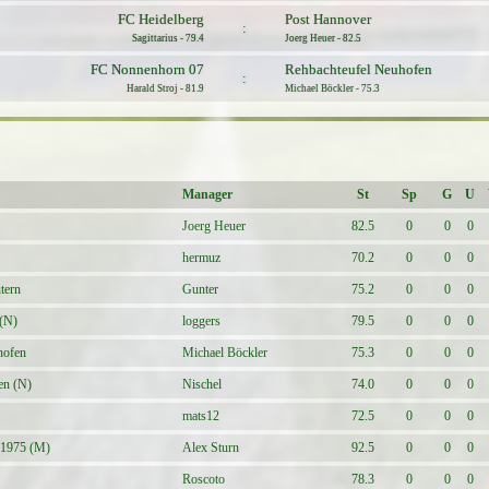
FC Heidelberg
Post Hannover
:
Sagittarius - 79.4
Joerg Heuer - 82.5
FC Nonnenhorn 07
Rehbachteufel Neuhofen
:
Harald Stroj - 81.9
Michael Böckler - 75.3
Manager
St
Sp
G
U
Joerg Heuer
82.5
0
0
0
hermuz
70.2
0
0
0
tern
Gunter
75.2
0
0
0
 (N)
loggers
79.5
0
0
0
hofen
Michael Böckler
75.3
0
0
0
en (N)
Nischel
74.0
0
0
0
mats12
72.5
0
0
0
 1975 (M)
Alex Sturn
92.5
0
0
0
Roscoto
78.3
0
0
0