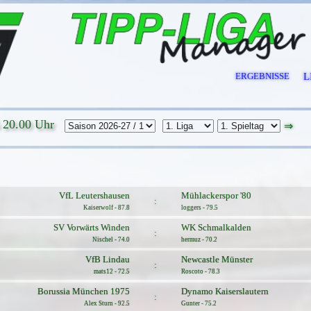
ERGEBNISSE
L
 20.00 Uhr
⇒
VfL Leutershausen
Mühlackerspor '80
:
Kaiserwolf - 87.8
loggers - 79.5
SV Vorwärts Winden
WK Schmalkalden
:
Nischel - 74.0
hermuz - 70.2
VfB Lindau
Newcastle Münster
:
mats12 - 72.5
Roscoto - 78.3
Borussia München 1975
Dynamo Kaiserslautern
:
Alex Sturn - 92.5
Gunter - 75.2