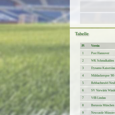
Tabelle
Pl
Verein
1
Post Hannover
2
WK Schmalkalden
3
Dynamo Kaiserslau
4
Mühlackerspor '80
5
Rehbachteufel Neu
6
SV Vorwärts Wind
7
VfB Lindau
8
Borussia München
9
Newcastle Münster