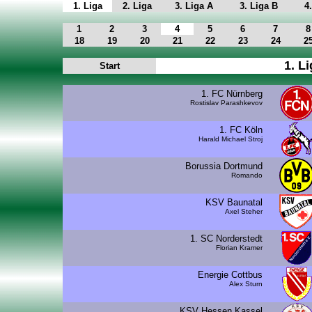
1. Liga
2. Liga
3. Liga A
3. Liga B
4
1
2
3
4
5
6
7
8
18
19
20
21
22
23
24
2
1. Li
Start
1. FC Nürnberg
Rostislav Parashkevov
1. FC Köln
Harald Michael Stroj
Borussia Dortmund
Romando
KSV Baunatal
Axel Steher
1. SC Norderstedt
Florian Kramer
Energie Cottbus
Alex Sturn
KSV Hessen Kassel