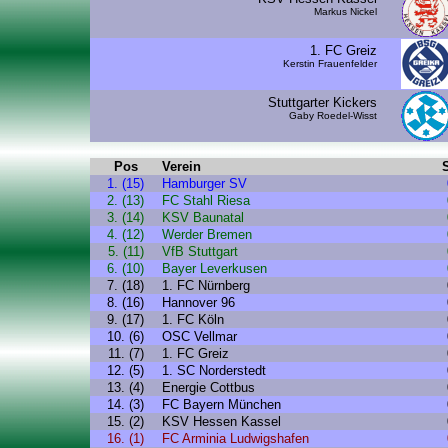
Markus Nickel
1. FC Greiz
Kerstin Frauenfelder
Stuttgarter Kickers
Gaby Roedel-Wisst
Pos
Verein
1. (15)
Hamburger SV
2. (13)
FC Stahl Riesa
3. (14)
KSV Baunatal
4. (12)
Werder Bremen
5. (11)
VfB Stuttgart
6. (10)
Bayer Leverkusen
7. (18)
1. FC Nürnberg
8. (16)
Hannover 96
9. (17)
1. FC Köln
10. (6)
OSC Vellmar
11. (7)
1. FC Greiz
12. (5)
1. SC Norderstedt
13. (4)
Energie Cottbus
14. (3)
FC Bayern München
15. (2)
KSV Hessen Kassel
16. (1)
FC Arminia Ludwigshafen